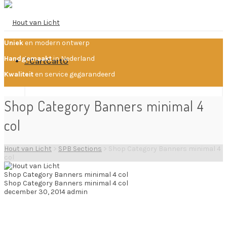
Uniek
en modern ontwerp
Handgemaakt
in Nederland
Cart
Cart
0
Kwaliteit
en service gegarandeerd
Shop Category Banners minimal 4
Your cart is empty.
Home
col
Hout van Licht
>
SPB Sections
>
Shop Category Banners minimal 4
col
Producten
Shop Category Banners minimal 4 col
Shop Category Banners minimal 4 col
december 30, 2014
admin
Projecten
SHOP OUTERWEAR