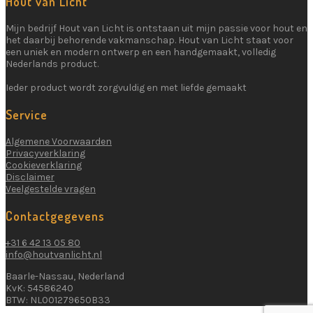
Hout van Licht
Mijn bedrijf Hout van Licht is ontstaan uit mijn passie voor hout en
het daarbij behorende vakmanschap. Hout van Licht staat voor
een uniek en modern ontwerp en een handgemaakt, volledig
Nederlands product.
Ieder product wordt zorgvuldig en met liefde gemaakt
Service
Algemene Voorwaarden
Privacyverklaring
Cookieverklaring
Disclaimer
Veelgestelde vragen
Contactgegevens
+31 6 42 13 05 80
info@houtvanlicht.nl
Baarle-Nassau, Nederland
KvK: 54586240
BTW: NL001279650B33