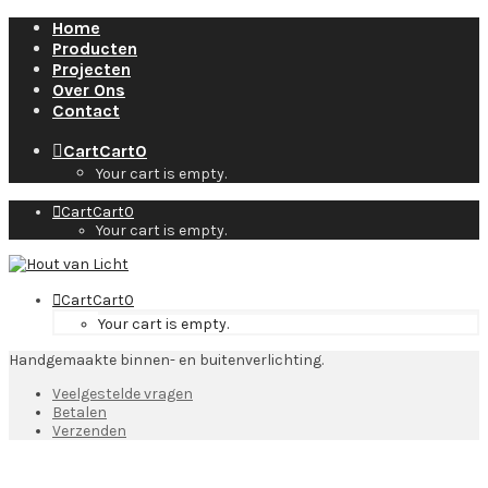
Home
Producten
Projecten
Over Ons
Contact
Cart
Cart
0
Your cart is empty.
Cart
Cart
0
Your cart is empty.
Cart
Cart
0
Your cart is empty.
Handgemaakte binnen- en buitenverlichting.
Veelgestelde vragen
Betalen
Verzenden