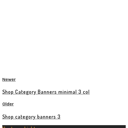
SHOP ACCESSORIES
Over Ons
SHOP FOOTWEAR
Contact
SHOP SHIRTS
Newer
Shop Category Banners minimal 3 col
Older
Shop category banners 3