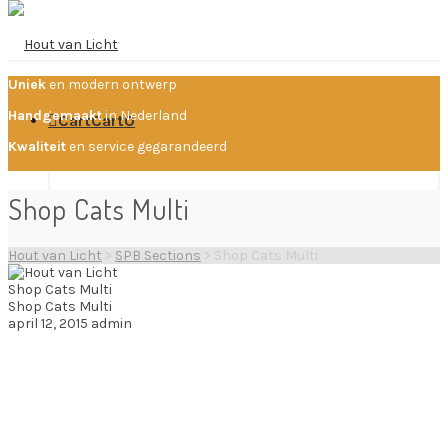
Uniek
en modern ontwerp
Handgemaakt
in Nederland
Cart
Cart
0
Kwaliteit
en service gegarandeerd
Shop Cats Multi
Your cart is empty.
Home
Hout van Licht
>
SPB Sections
>
Shop Cats Multi
Shop Cats Multi
Shop Cats Multi
Producten
april 12, 2015
admin
SHOP SHIRTING
SHOP SWEATERS
Projecten