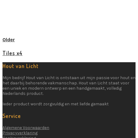
SHOP ACCESSORIES
SHOP FOOTWEAR
Over Ons
SHOP OUTERWEAR
Older
Contact
Tiles x4
Hout van Licht
Mijn bedrijf Hout van Licht is ontstaan uit mijn passie voor hout en
het daarbij behorende vakmanschap. Hout van Licht staat voor
een uniek en modern ontwerp en een handgemaakt, volledig
Nederlands product.
Ieder product wordt zorgvuldig en met liefde gemaakt
Service
Algemene Voorwaarden
Privacyverklaring