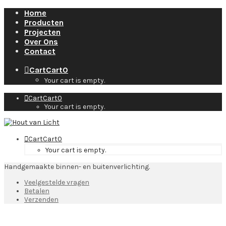
Home
Producten
Projecten
Over Ons
Contact
Cart
Cart
0
Your cart is empty.
Cart
Cart
0
Your cart is empty.
Cart
Cart
0
Your cart is empty.
Handgemaakte binnen- en buitenverlichting.
Veelgestelde vragen
Betalen
Verzenden